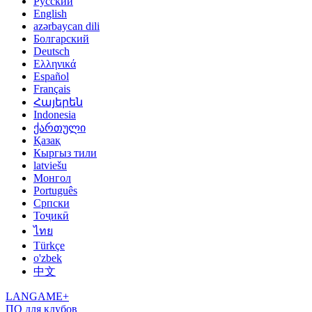
Русский
English
azərbaycan dili
Болгарский
Deutsch
Ελληνικά
Español
Français
Հայերեն
Indonesia
ქართული
Қазақ
Кыргыз тили
latviešu
Монгол
Português
Српски
Тоҷикӣ
ไทย
Türkçe
o'zbek
中文
LANGAME+
ПО для клубов