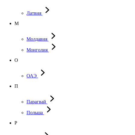
Латвия
М
Молдавия
Монголия
О
ОАЭ
П
Парагвай
Польша
Р