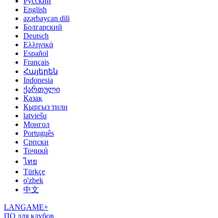
Русский
English
azərbaycan dili
Болгарский
Deutsch
Ελληνικά
Español
Français
Հայերեն
Indonesia
ქართული
Қазақ
Кыргыз тили
latviešu
Монгол
Português
Српски
Тоҷикӣ
ไทย
Türkçe
o'zbek
中文
LANGAME+
ПО для клубов