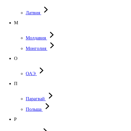
Латвия
М
Молдавия
Монголия
О
ОАЭ
П
Парагвай
Польша
Р