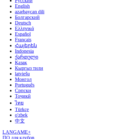
Русский
English
azərbaycan dili
Болгарский
Deutsch
Ελληνικά
Español
Français
Հայերեն
Indonesia
ქართული
Қазақ
Кыргыз тили
latviešu
Монгол
Português
Српски
Тоҷикӣ
ไทย
Türkçe
o'zbek
中文
LANGAME+
ПО для клубов