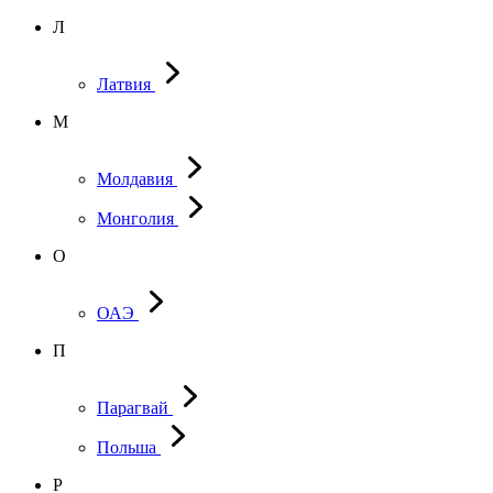
Л
Латвия
М
Молдавия
Монголия
О
ОАЭ
П
Парагвай
Польша
Р