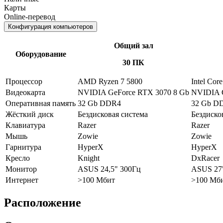
Карты
Online-перевод
Конфигурация компьютеров
Общий зал
Оборудование
30 ПК
Процессор
AMD Ryzen 7 5800
Intel Cor
Видеокарта
NVIDIA GeForce RTX 3070 8 Gb
NVIDIA G
Оперативная память
32 Gb DDR4
32 Gb D
Жёсткий диск
Бездисковая система
Бездиско
Клавиатура
Razer
Razer
Мышь
Zowie
Zowie
Гарнитура
HyperX
HyperX
Кресло
Knight
DxRacer
Монитор
ASUS 24,5" 300Гц
ASUS 27
Интернет
>100 Мбит
>100 Мб
Расположение