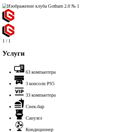
1
/
1
Услуги
63 компьютера
3 консоли PS5
33 компьютера
Снек-бар
Санузел
Кондиционер