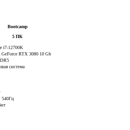
Bootcamp
5 ПК
re i7-12700K
GeForce RTX 3080 10 Gb
DDR5
овая система
r
" 540Гц
бит