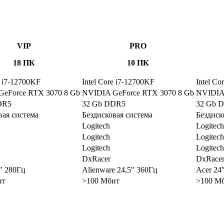
VIP
PRO
18 ПК
10 ПК
e i7-12700KF
Intel Core i7-12700KF
Intel Co
eForce RTX 3070 8 Gb
NVIDIA GeForce RTX 3070 8 Gb
NVIDIA 
DR5
32 Gb DDR5
32 Gb 
вая система
Бездисковая система
Бездиск
Logitech
Logitech
Logitech
Logitech
Logitech
Logitech
DxRacer
DxRace
" 280Гц
Alienware 24,5" 360Гц
Acer 24
ит
>100 Мбит
>100 М