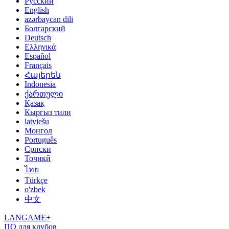
Русский
English
azərbaycan dili
Болгарский
Deutsch
Ελληνικά
Español
Français
Հայերեն
Indonesia
ქართული
Қазақ
Кыргыз тили
latviešu
Монгол
Português
Српски
Тоҷикӣ
ไทย
Türkçe
o'zbek
中文
LANGAME+
ПО для клубов