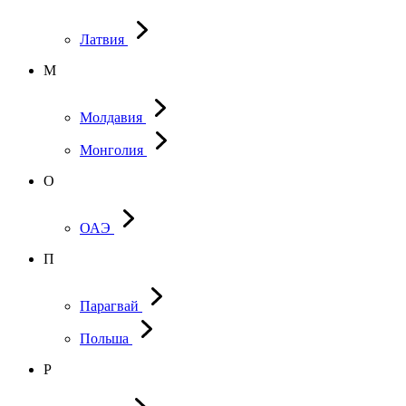
Латвия
М
Молдавия
Монголия
О
ОАЭ
П
Парагвай
Польша
Р