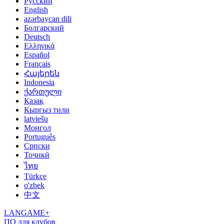
Русский
English
azərbaycan dili
Болгарский
Deutsch
Ελληνικά
Español
Français
Հայերեն
Indonesia
ქართული
Қазақ
Кыргыз тили
latviešu
Монгол
Português
Српски
Тоҷикӣ
ไทย
Türkçe
o'zbek
中文
LANGAME+
ПО для клубов