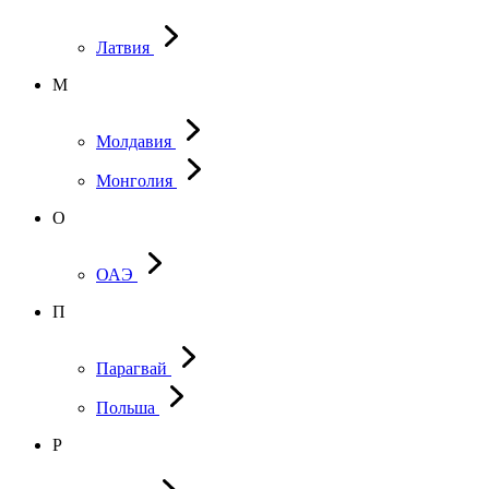
Латвия
М
Молдавия
Монголия
О
ОАЭ
П
Парагвай
Польша
Р