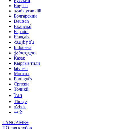
Русский
English
azərbaycan dili
Болгарский
Deutsch
Ελληνικά
Español
Français
Հայերեն
Indonesia
ქართული
Қазақ
Кыргыз тили
latviešu
Монгол
Português
Српски
Тоҷикӣ
ไทย
Türkçe
o'zbek
中文
LANGAME+
ПО для клубов