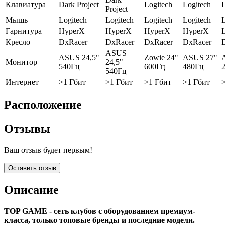
Клавиатура
Dark Project
Logitech
Logitech
L
Project
Мышь
Logitech
Logitech
Logitech
Logitech
L
Гарнитура
HyperX
HyperX
HyperX
HyperX
L
Кресло
DxRacer
DxRacer
DxRacer
DxRacer
ASUS
ASUS 24,5"
Zowie 24"
ASUS 27"
Монитор
24,5"
540Гц
600Гц
480Гц
540Гц
Интернет
>1 Гбит
>1 Гбит
>1 Гбит
>1 Гбит
Расположение
Отзывы
Ваш отзыв будет первым!
Оставить отзыв
Описание
TOP GAME - сеть клубов с оборудованием премиум-
класса, только топовые бренды и последние модели.