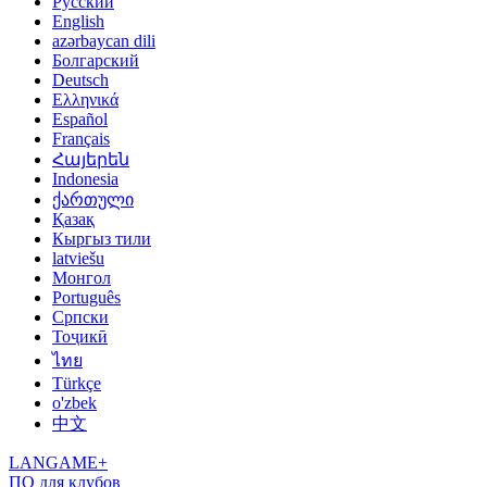
Русский
English
azərbaycan dili
Болгарский
Deutsch
Ελληνικά
Español
Français
Հայերեն
Indonesia
ქართული
Қазақ
Кыргыз тили
latviešu
Монгол
Português
Српски
Тоҷикӣ
ไทย
Türkçe
o'zbek
中文
LANGAME+
ПО для клубов