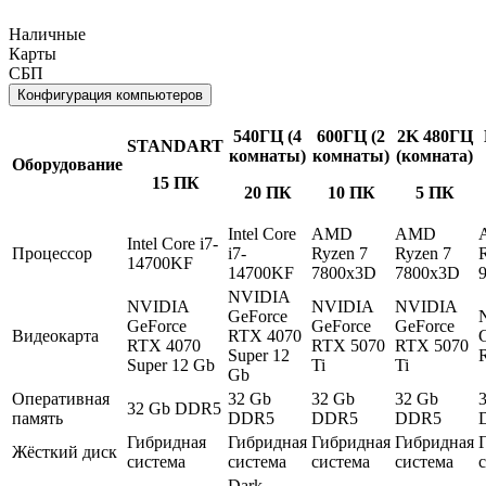
Наличные
Карты
СБП
Конфигурация компьютеров
540ГЦ (4
600ГЦ (2
2K 480ГЦ
STANDART
комнаты)
комнаты)
(комната)
Оборудование
15 ПК
20 ПК
10 ПК
5 ПК
Intel Core
AMD
AMD
Intel Core i7-
Процессор
i7-
Ryzen 7
Ryzen 7
14700KF
14700KF
7800x3D
7800x3D
NVIDIA
NVIDIA
NVIDIA
NVIDIA
GeForce
GeForce
GeForce
GeForce
Видеокарта
RTX 4070
RTX 4070
RTX 5070
RTX 5070
Super 12
Super 12 Gb
Ti
Ti
Gb
Оперативная
32 Gb
32 Gb
32 Gb
32 Gb DDR5
память
DDR5
DDR5
DDR5
Гибридная
Гибридная
Гибридная
Гибридная
Жёсткий диск
система
система
система
система
Dark