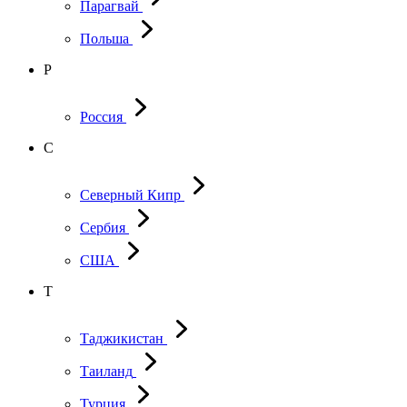
Парагвай
Польша
Р
Россия
С
Северный Кипр
Сербия
США
Т
Таджикистан
Таиланд
Турция