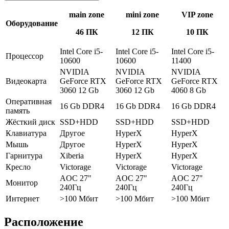
main zone
mini zone
VIP zone
Оборудование
46 ПК
12 ПК
10 ПК
Intel Core i5-
Intel Core i5-
Intel Core i5-
Процессор
10600
10600
11400
NVIDIA
NVIDIA
NVIDIA
Видеокарта
GeForce RTX
GeForce RTX
GeForce RTX
3060 12 Gb
3060 12 Gb
4060 8 Gb
Оперативная
16 Gb DDR4
16 Gb DDR4
16 Gb DDR4
память
Жёсткий диск
SSD+HDD
SSD+HDD
SSD+HDD
Клавиатура
Другое
HyperX
HyperX
Мышь
Другое
HyperX
HyperX
Гарнитура
Xiberia
HyperX
HyperX
Кресло
Victorage
Victorage
Victorage
AOC 27"
AOC 27"
AOC 27"
Монитор
240Гц
240Гц
240Гц
Интернет
>100 Мбит
>100 Мбит
>100 Мбит
Расположение