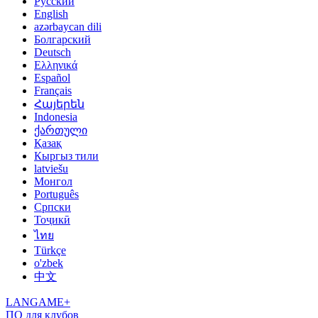
Русский
English
azərbaycan dili
Болгарский
Deutsch
Ελληνικά
Español
Français
Հայերեն
Indonesia
ქართული
Қазақ
Кыргыз тили
latviešu
Монгол
Português
Српски
Тоҷикӣ
ไทย
Türkçe
o'zbek
中文
LANGAME+
ПО для клубов