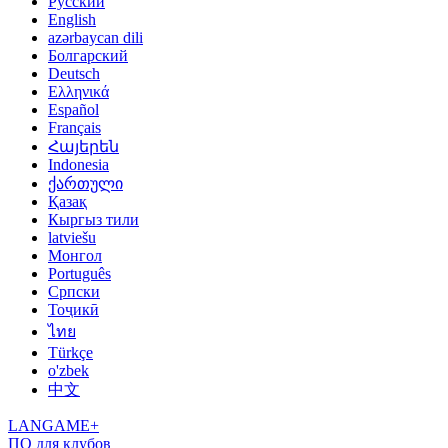
Русский
English
azərbaycan dili
Болгарский
Deutsch
Ελληνικά
Español
Français
Հայերեն
Indonesia
ქართული
Қазақ
Кыргыз тили
latviešu
Монгол
Português
Српски
Тоҷикӣ
ไทย
Türkçe
o'zbek
中文
LANGAME+
ПО для клубов