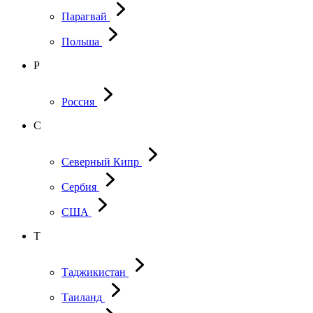
Парагвай
Польша
Р
Россия
С
Северный Кипр
Сербия
США
Т
Таджикистан
Таиланд