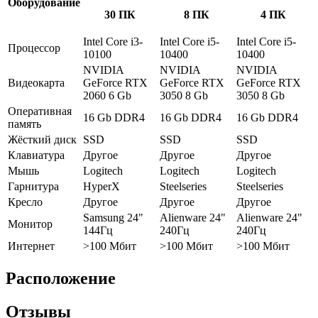
Оборудование
30 ПК
8 ПК
4 ПК
Intel Core i3-
Intel Core i5-
Intel Core i5-
Процессор
10100
10400
10400
NVIDIA
NVIDIA
NVIDIA
Видеокарта
GeForce RTX
GeForce RTX
GeForce RTX
2060 6 Gb
3050 8 Gb
3050 8 Gb
Оперативная
16 Gb DDR4
16 Gb DDR4
16 Gb DDR4
память
Жёсткий диск
SSD
SSD
SSD
Клавиатура
Другое
Другое
Другое
Мышь
Logitech
Logitech
Logitech
Гарнитура
HyperX
Steelseries
Steelseries
Кресло
Другое
Другое
Другое
Samsung 24"
Alienware 24"
Alienware 24"
Монитор
144Гц
240Гц
240Гц
Интернет
>100 Мбит
>100 Мбит
>100 Мбит
Расположение
Отзывы