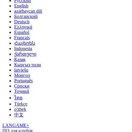
Русский
English
azərbaycan dili
Болгарский
Deutsch
Ελληνικά
Español
Français
Հայերեն
Indonesia
ქართული
Қазақ
Кыргыз тили
latviešu
Монгол
Português
Српски
Тоҷикӣ
ไทย
Türkçe
o'zbek
中文
LANGAME+
ПО для клубов