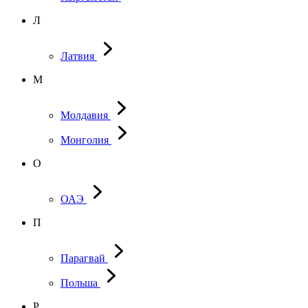
Л
Латвия
М
Молдавия
Монголия
О
ОАЭ
П
Парагвай
Польша
Р