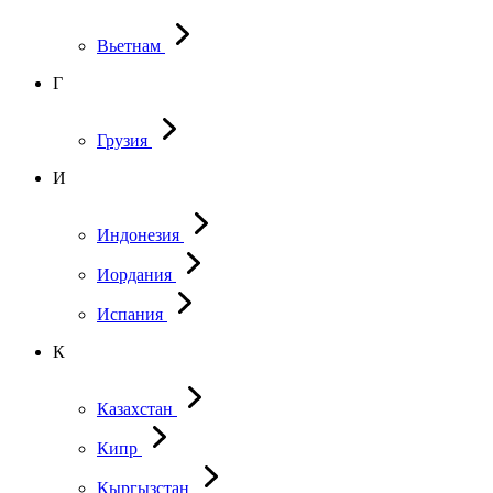
Вьетнам
Г
Грузия
И
Индонезия
Иордания
Испания
К
Казахстан
Кипр
Кыргызстан