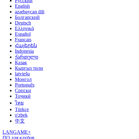
Русский
English
azərbaycan dili
Болгарский
Deutsch
Ελληνικά
Español
Français
Հայերեն
Indonesia
ქართული
Қазақ
Кыргыз тили
latviešu
Монгол
Português
Српски
Тоҷикӣ
ไทย
Türkçe
o'zbek
中文
LANGAME+
ПО для клубов