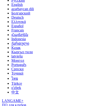
Русский
English
azərbaycan dili
Болгарский
Deutsch
Ελληνικά
Español
Français
Հայերեն
Indonesia
ქართული
Қазақ
Кыргыз тили
latviešu
Монгол
Português
Српски
Тоҷикӣ
ไทย
Türkçe
o'zbek
中文
LANGAME+
ПО для клубов