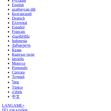
Русский
English
azərbaycan dili
Болгарский
Deutsch
Ελληνικά
Español
Français
Հայերեն
Indonesia
ქართული
Қазақ
Кыргыз тили
latviešu
Монгол
Português
Српски
Тоҷикӣ
ไทย
Türkçe
o'zbek
中文
LANGAME+
ПО для клубов