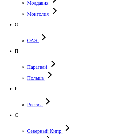
Молдавия
Монголия
О
ОАЭ
П
Парагвай
Польша
Р
Россия
С
Северный Кипр