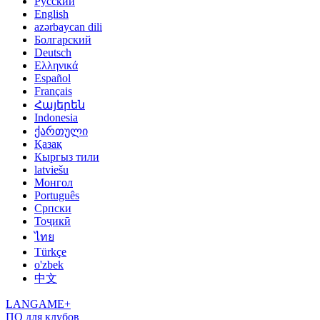
Русский
English
azərbaycan dili
Болгарский
Deutsch
Ελληνικά
Español
Français
Հայերեն
Indonesia
ქართული
Қазақ
Кыргыз тили
latviešu
Монгол
Português
Српски
Тоҷикӣ
ไทย
Türkçe
o'zbek
中文
LANGAME+
ПО для клубов