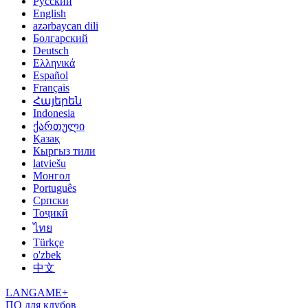
Русский
English
azərbaycan dili
Болгарский
Deutsch
Ελληνικά
Español
Français
Հայերեն
Indonesia
ქართული
Қазақ
Кыргыз тили
latviešu
Монгол
Português
Српски
Тоҷикӣ
ไทย
Türkçe
o'zbek
中文
LANGAME+
ПО для клубов