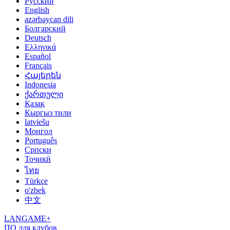
Русский
English
azərbaycan dili
Болгарский
Deutsch
Ελληνικά
Español
Français
Հայերեն
Indonesia
ქართული
Қазақ
Кыргыз тили
latviešu
Монгол
Português
Српски
Тоҷикӣ
ไทย
Türkçe
o'zbek
中文
LANGAME+
ПО для клубов