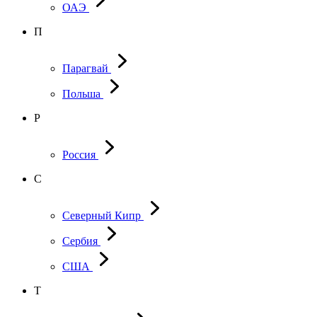
ОАЭ
П
Парагвай
Польша
Р
Россия
С
Северный Кипр
Сербия
США
Т