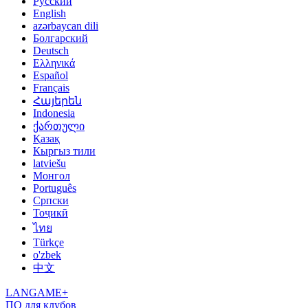
Русский
English
azərbaycan dili
Болгарский
Deutsch
Ελληνικά
Español
Français
Հայերեն
Indonesia
ქართული
Қазақ
Кыргыз тили
latviešu
Монгол
Português
Српски
Тоҷикӣ
ไทย
Türkçe
o'zbek
中文
LANGAME+
ПО для клубов