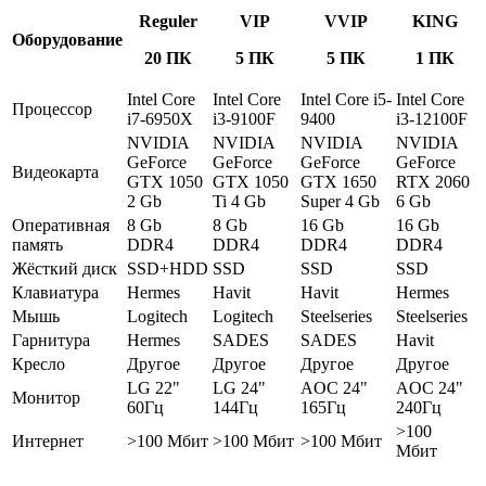
Reguler
VIP
VVIP
KING
Оборудование
20 ПК
5 ПК
5 ПК
1 ПК
Intel Core
Intel Core
Intel Core i5-
Intel Core
Процессор
i7-6950X
i3-9100F
9400
i3-12100F
NVIDIA
NVIDIA
NVIDIA
NVIDIA
GeForce
GeForce
GeForce
GeForce
Видеокарта
GTX 1050
GTX 1050
GTX 1650
RTX 2060
2 Gb
Ti 4 Gb
Super 4 Gb
6 Gb
Оперативная
8 Gb
8 Gb
16 Gb
16 Gb
память
DDR4
DDR4
DDR4
DDR4
Жёсткий диск
SSD+HDD
SSD
SSD
SSD
Клавиатура
Hermes
Havit
Havit
Hermes
Мышь
Logitech
Logitech
Steelseries
Steelseries
Гарнитура
Hermes
SADES
SADES
Havit
Кресло
Другое
Другое
Другое
Другое
LG 22"
LG 24"
AOC 24"
AOC 24"
Монитор
60Гц
144Гц
165Гц
240Гц
>100
Интернет
>100 Мбит
>100 Мбит
>100 Мбит
Мбит