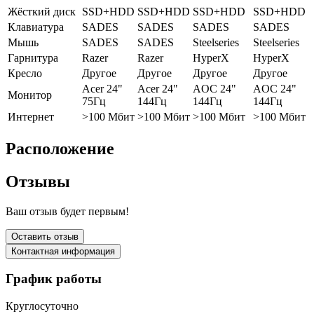
Жёсткий диск
SSD+HDD
SSD+HDD
SSD+HDD
SSD+HDD
Клавиатура
SADES
SADES
SADES
SADES
Мышь
SADES
SADES
Steelseries
Steelseries
Гарнитура
Razer
Razer
HyperX
HyperX
Кресло
Другое
Другое
Другое
Другое
Acer 24"
Acer 24"
AOC 24"
AOC 24"
Монитор
75Гц
144Гц
144Гц
144Гц
Интернет
>100 Мбит
>100 Мбит
>100 Мбит
>100 Мбит
Расположение
Отзывы
Ваш отзыв будет первым!
Оставить отзыв
Контактная информация
График работы
Круглосуточно