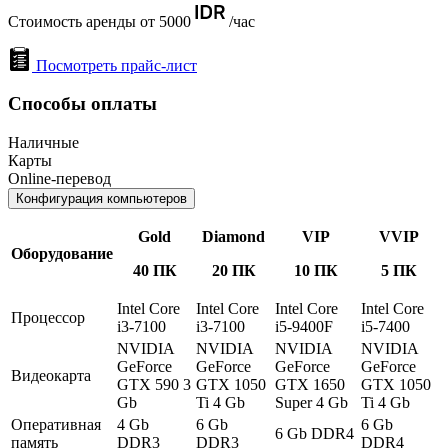
Стоимость аренды от 5000
/час
Посмотреть прайс-лист
Способы оплаты
Наличные
Карты
Online-перевод
Конфигурация компьютеров
Gold
Diamond
VIP
VVIP
Оборудование
40 ПК
20 ПК
10 ПК
5 ПК
Intel Core
Intel Core
Intel Core
Intel Core
Процессор
i3-7100
i3-7100
i5-9400F
i5-7400
NVIDIA
NVIDIA
NVIDIA
NVIDIA
GeForce
GeForce
GeForce
GeForce
Видеокарта
GTX 590 3
GTX 1050
GTX 1650
GTX 1050
Gb
Ti 4 Gb
Super 4 Gb
Ti 4 Gb
Оперативная
4 Gb
6 Gb
6 Gb
6 Gb DDR4
память
DDR3
DDR3
DDR4