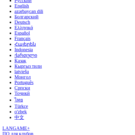
Русский
English
azərbaycan dili
Болгарский
Deutsch
Ελληνικά
Español
Français
Հայերեն
Indonesia
ქართული
Қазақ
Кыргыз тили
latviešu
Монгол
Português
Српски
Тоҷикӣ
ไทย
Türkçe
o'zbek
中文
LANGAME+
ПО для клубов