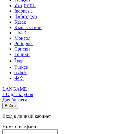
Հայերեն
Indonesia
ქართული
Қазақ
Кыргыз тили
latviešu
Монгол
Português
Српски
Тоҷикӣ
ไทย
Türkçe
o'zbek
中文
LANGAME+
ПО для клубов
Для бизнеса
Войти
Вход в личный кабинет
Номер телефона