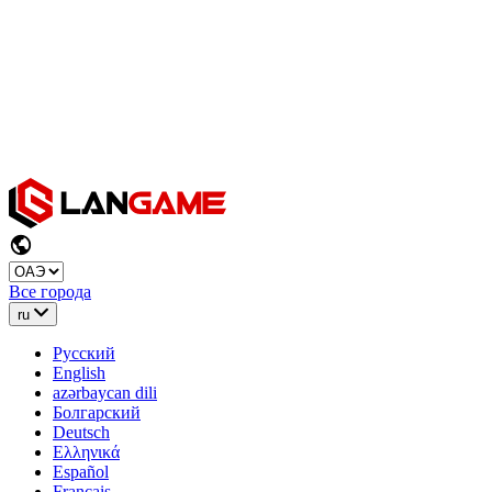
Все города
ru
Русский
English
azərbaycan dili
Болгарский
Deutsch
Ελληνικά
Español
Français