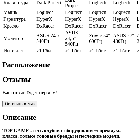
Клавиатура
Dark Project
Logitech
Logitech
L
Project
Мышь
Logitech
Logitech
Logitech
Logitech
L
Гарнитура
HyperX
HyperX
HyperX
HyperX
L
Кресло
DxRacer
DxRacer
DxRacer
DxRacer
ASUS
ASUS 24,5"
Zowie 24"
ASUS 27"
Монитор
24,5"
540Гц
600Гц
480Гц
540Гц
Интернет
>1 Гбит
>1 Гбит
>1 Гбит
>1 Гбит
Расположение
Отзывы
Ваш отзыв будет первым!
Оставить отзыв
Описание
TOP GAME - сеть клубов с оборудованием премиум-
класса, только топовые бренды и последние модели.