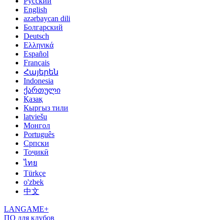
Русский
English
azərbaycan dili
Болгарский
Deutsch
Ελληνικά
Español
Français
Հայերեն
Indonesia
ქართული
Қазақ
Кыргыз тили
latviešu
Монгол
Português
Српски
Тоҷикӣ
ไทย
Türkçe
o'zbek
中文
LANGAME+
ПО для клубов