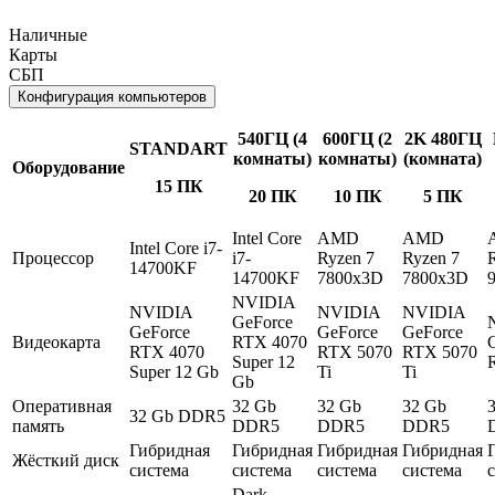
Наличные
Карты
СБП
Конфигурация компьютеров
540ГЦ (4
600ГЦ (2
2K 480ГЦ
STANDART
комнаты)
комнаты)
(комната)
Оборудование
15 ПК
20 ПК
10 ПК
5 ПК
Intel Core
AMD
AMD
Intel Core i7-
Процессор
i7-
Ryzen 7
Ryzen 7
14700KF
14700KF
7800x3D
7800x3D
NVIDIA
NVIDIA
NVIDIA
NVIDIA
GeForce
GeForce
GeForce
GeForce
Видеокарта
RTX 4070
RTX 4070
RTX 5070
RTX 5070
Super 12
Super 12 Gb
Ti
Ti
Gb
Оперативная
32 Gb
32 Gb
32 Gb
32 Gb DDR5
память
DDR5
DDR5
DDR5
Гибридная
Гибридная
Гибридная
Гибридная
Жёсткий диск
система
система
система
система
Dark