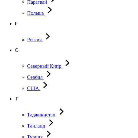
Парагвай
Польша
Р
Россия
С
Северный Кипр
Сербия
США
Т
Таджикистан
Таиланд
Турция