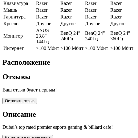
Клавиатура
Razer
Razer
Razer
Razer
Мышь
Razer
Razer
Razer
Razer
Гарнитура
Razer
Razer
Razer
Razer
Кресло
Другое
Другое
Другое
Другое
ASUS
BenQ 24"
BenQ 24"
BenQ 24"
Монитор
23,8"
240Гц
240Гц
360Гц
144Гц
Интернет
>100 Мбит
>100 Мбит
>100 Мбит
>100 Мбит
Расположение
Отзывы
Ваш отзыв будет первым!
Оставить отзыв
Описание
Dubai’s top rated premier esports gaming & billiard cafe!