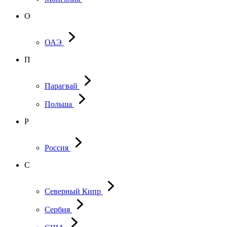
О
ОАЭ
П
Парагвай
Польша
Р
Россия
С
Северный Кипр
Сербия