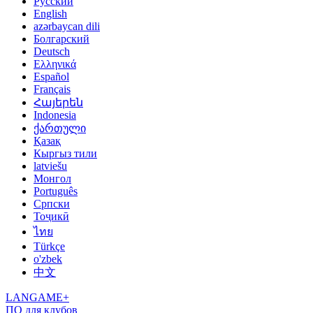
Русский
English
azərbaycan dili
Болгарский
Deutsch
Ελληνικά
Español
Français
Հայերեն
Indonesia
ქართული
Қазақ
Кыргыз тили
latviešu
Монгол
Português
Српски
Тоҷикӣ
ไทย
Türkçe
o'zbek
中文
LANGAME+
ПО для клубов