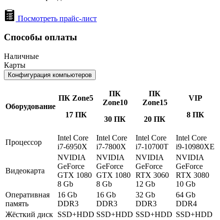
Посмотреть прайс-лист
Способы оплаты
Наличные
Карты
Конфигурация компьютеров
ПК
ПК
ПК Zone5
VIP
Zone10
Zone15
Оборудование
17 ПК
8 ПК
30 ПК
20 ПК
Intel Core
Intel Core
Intel Core
Intel Core
Процессор
i7-6950X
i7-7800X
i7-10700T
i9-10980XE
NVIDIA
NVIDIA
NVIDIA
NVIDIA
GeForce
GeForce
GeForce
GeForce
Видеокарта
GTX 1080
GTX 1080
RTX 3060
RTX 3080
8 Gb
8 Gb
12 Gb
10 Gb
Оперативная
16 Gb
16 Gb
32 Gb
64 Gb
память
DDR3
DDR3
DDR3
DDR4
Жёсткий диск
SSD+HDD
SSD+HDD
SSD+HDD
SSD+HDD