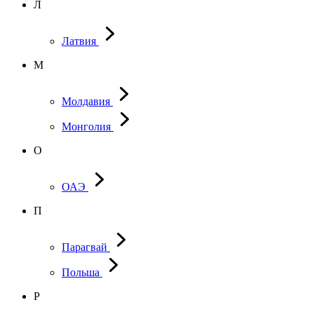
Л
Латвия
М
Молдавия
Монголия
О
ОАЭ
П
Парагвай
Польша
Р