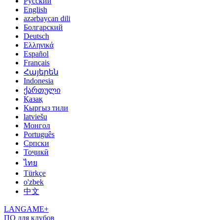
Русский
English
azərbaycan dili
Болгарский
Deutsch
Ελληνικά
Español
Français
Հայերեն
Indonesia
ქართული
Қазақ
Кыргыз тили
latviešu
Монгол
Português
Српски
Тоҷикӣ
ไทย
Türkçe
o'zbek
中文
LANGAME+
ПО для клубов