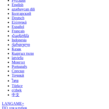
Русский
English
azərbaycan dili
Болгарский
Deutsch
Ελληνικά
Español
Français
Հայերեն
Indonesia
ქართული
Қазақ
Кыргыз тили
latviešu
Монгол
Português
Српски
Тоҷикӣ
ไทย
Türkçe
o'zbek
中文
LANGAME+
ПО для клубов