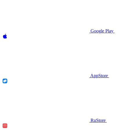
Google Play
AppStore
RuStore