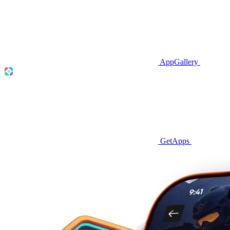
AppGallery
GetApps