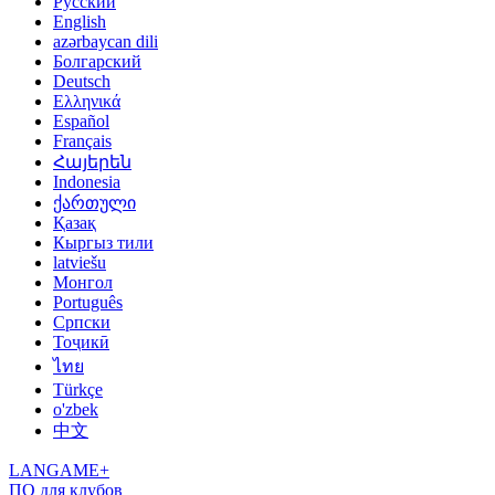
Русский
English
azərbaycan dili
Болгарский
Deutsch
Ελληνικά
Español
Français
Հայերեն
Indonesia
ქართული
Қазақ
Кыргыз тили
latviešu
Монгол
Português
Српски
Тоҷикӣ
ไทย
Türkçe
o'zbek
中文
LANGAME+
ПО для клубов